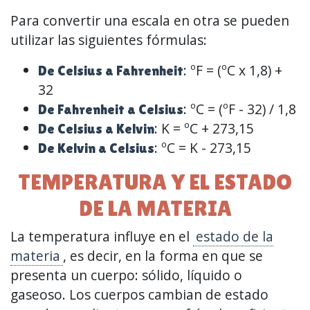
Para convertir una escala en otra se pueden
utilizar las siguientes fórmulas:
: ºF = (ºC x 1,8) +
De Celsius a Fahrenheit
32
: ºC = (ºF - 32) / 1,8
De Fahrenheit a Celsius
: K = ºC + 273,15
De Celsius a Kelvin
: ºC = K - 273,15
De Kelvin a Celsius
TEMPERATURA Y EL ESTADO
DE LA MATERIA
La temperatura influye en el
estado de la
materia
, es decir, en la forma en que se
presenta un cuerpo: sólido, líquido o
gaseoso. Los cuerpos cambian de estado