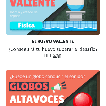
EL HUEVO VALIENTE
¿Conseguirá tu huevo superar el desafío?
🦸🏿‍♂️🦸🏼