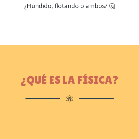
¿Hundido, flotando o ambos? 🤔
¿QUÉ ES LA FÍSICA?
⚛️