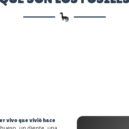
🦕
ser vivo que vivió hace
 hueso, un diente, una